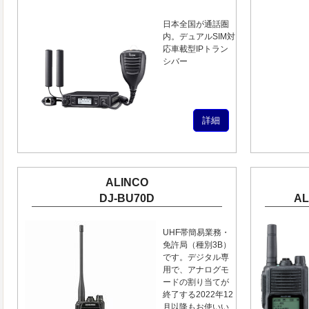
日本全国が通話圏
内。デュアルSIM対
応車載型IPトラン
シバー
詳細
ALINCO
DJ-BU70D
AL
UHF帯簡易業務・
免許局（種別3B）
です。デジタル専
用で、アナログモ
ードの割り当てが
終了する2022年12
月以降もお使いい