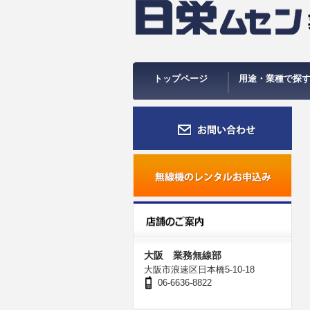
トップページ
用途・業種で探
飲食業向け
施設で使う
運送業で使う
イベントで使う
店舗で使う
アミューズメントで
レジャーで使う
工事現場で使う
公共施設で使う
受信する
オーダーコール
防災無線
大阪 業務無線部
大阪市浪速区日本橋5-10-18
06-6636-8822