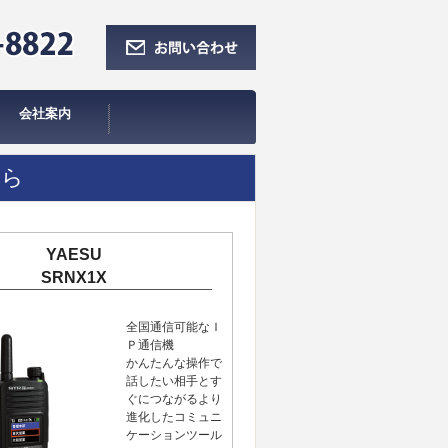
会社案内
阪業務無線部
業者の紹介
ちら
YAESU
SRNX1X
全国通信可能なＩ
Ｐ通信機
かんたんな操作で
話したい相手とす
ぐにつながるより
進化したコミュニ
ケーションツール