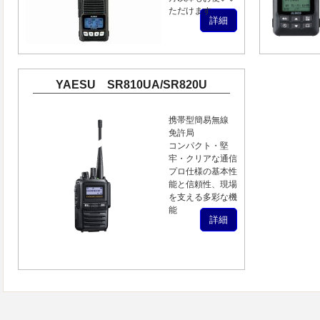
ただけます
詳細
YAESU SR810UA/SR820U
携帯型簡易無線
免許局
コンパクト・堅
牢・クリアな通信
プロ仕様の基本性
能と信頼性、現場
を支える多彩な機
能
詳細