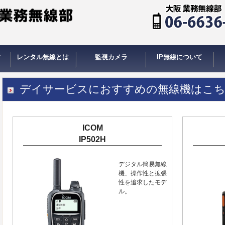
す
レンタル無線とは
監視カメラ
IP無線について
使う
レンタルのシステム
レンタルの料金
レンタル規約
飲食店
レストラン
居酒屋
ナイトラウンジ
美容院
エステサロン
ビルメンテナンス
倉庫管理
駐車場管理
学校・自治会
港湾
ホテル
病院
運送業
生コン
タクシー
デイサービス
消防団
スーパー銭湯
冠婚葬祭
イベント業
携帯電話ショップ
カーディーラー
スーパーマーケット
レンタル業
パーラー
アミューズメント
カラオケ
ネットカフェ
フィットネスクラブ
ゴルフ場
スキー場
スキー教室
乗馬クラブ
スキーヤー
ハング・パラグライダー
バイク
クレーン業
製造工場
工事現場
道路工事
工場見学
劇場管理
劇場・観劇
美術館
水族館
航空無線
鉄道無線
オーダーコール
店舗向け
自治体向け
個人様向け
IP無線のラインナップ
大
創
デイサービスにおすすめの無線機はこ
ICOM
IP502H
デジタル簡易無線
機、操作性と拡張
性を追求したモデ
ル。