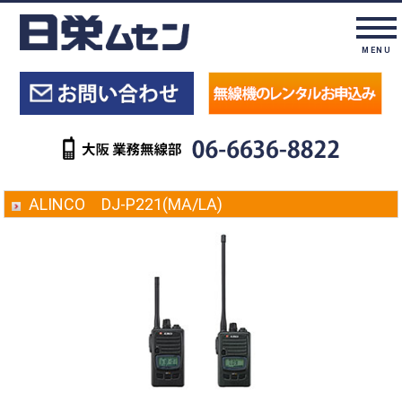
MENU
ALINCO DJ-P221(MA/LA)