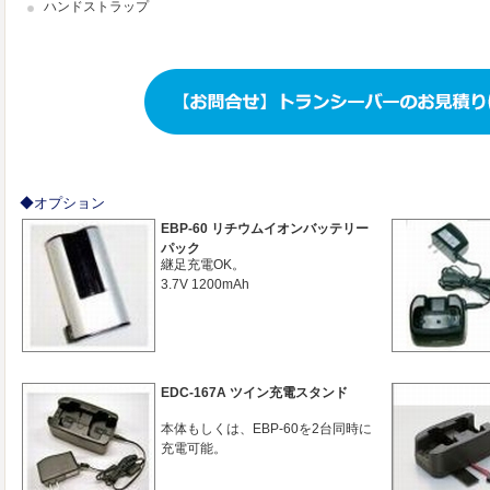
ハンドストラップ
無線機
・インカム・トランシバーのことはお気軽にお問い合わせください。
◆オプション
EBP-60 リチウムイオンバッテリー
パック
継足充電OK。
3.7V 1200mAh
EDC-167A ツイン充電スタンド
本体もしくは、EBP-60を2台同時に
充電可能。