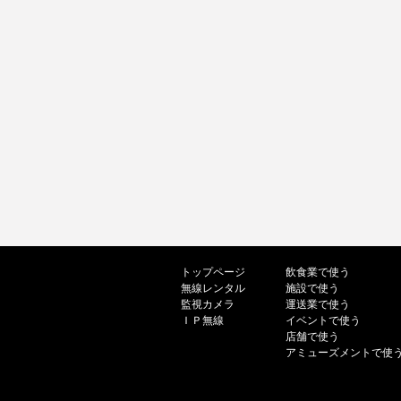
トップページ
飲食業で使う
無線レンタル
施設で使う
監視カメラ
運送業で使う
ＩＰ無線
イベントで使う
店舗で使う
アミューズメントで使