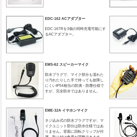
EDC-162 ACアダプター
EDC-167Rを3個の同時充電可能にす
るACアダプター。
EMS-62 スピーカーマイク
防水プラグで、マイク部分も濡れた
り汚れたりした手で持っても故障し
にくいIP54相当の防滴・防塵仕様で
すが、完全防水ではありません。
EME-32A イヤホンマイク
ネジ込み式の防水プラグですが、マ
イクユニット部分は防水仕様ではあ
りません。背面に回転クリップが付