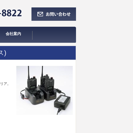
会社案内
阪業務無線部
業者の紹介
ス)
エリア。