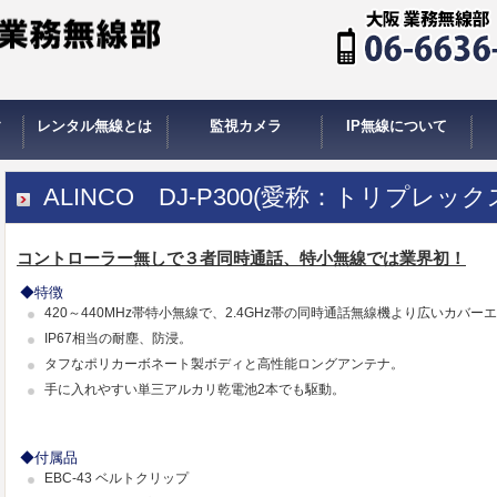
す
レンタル無線とは
監視カメラ
IP無線について
使う
レンタルのシステム
レンタルの料金
レンタル規約
飲食店
レストラン
居酒屋
ナイトラウンジ
美容院
エステサロン
ビルメンテナンス
倉庫管理
駐車場管理
学校・自治会
港湾
ホテル
病院
運送業
生コン
タクシー
デイサービス
消防団
スーパー銭湯
冠婚葬祭
イベント業
携帯電話ショップ
カーディーラー
スーパーマーケット
レンタル業
パーラー
アミューズメント
カラオケ
ネットカフェ
フィットネスクラブ
ゴルフ場
スキー場
スキー教室
乗馬クラブ
スキーヤー
ハング・パラグライダー
バイク
クレーン業
製造工場
工事現場
道路工事
工場見学
劇場管理
劇場・観劇
美術館
水族館
航空無線
鉄道無線
オーダーコール
店舗向け
自治体向け
個人様向け
IP無線のラインナップ
大
創
ALINCO DJ-P300(愛称：トリプレック
コントローラー無しで３者同時通話、特小無線では業界初！
◆特徴
420～440MHz帯特小無線で、2.4GHz帯の同時通話無線機より広いカバー
IP67相当の耐塵、防浸。
タフなポリカーボネート製ボディと高性能ロングアンテナ。
手に入れやすい単三アルカリ乾電池2本でも駆動。
◆付属品
EBC-43 ベルトクリップ