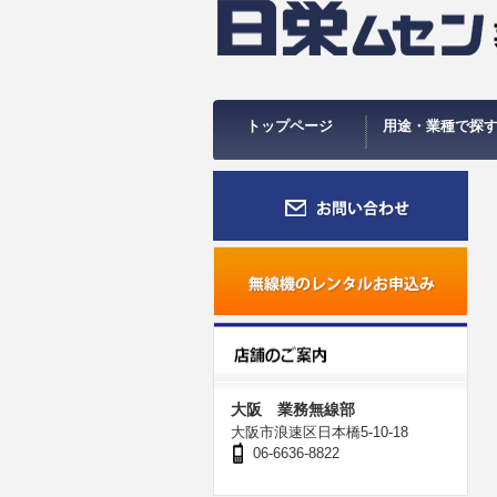
トップページ
用途・業種で探
飲食業向け
施設で使う
運送業で使う
イベントで使う
店舗で使う
アミューズメントで
レジャーで使う
工事現場で使う
公共施設で使う
受信する
オーダーコール
防災無線
大阪 業務無線部
大阪市浪速区日本橋5-10-18
06-6636-8822