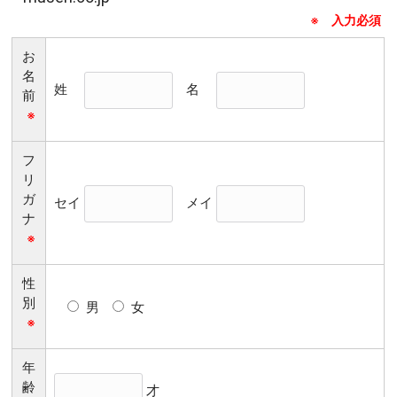
※ 入力必須
お
名
姓
名
前
※
フ
リ
ガ
セイ
メイ
ナ
※
性
別
男
女
※
年
齢
才