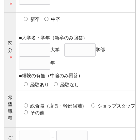
※
新卒
中卒
■大学名・学年（新卒のみ回答）
区
大学
学部
分
※
年
■経験の有無（中途のみ回答）
経験あり
経験なし
希
望
総合職（店長・幹部候補）
ショップスタッフ
職
その他
種
－
ご