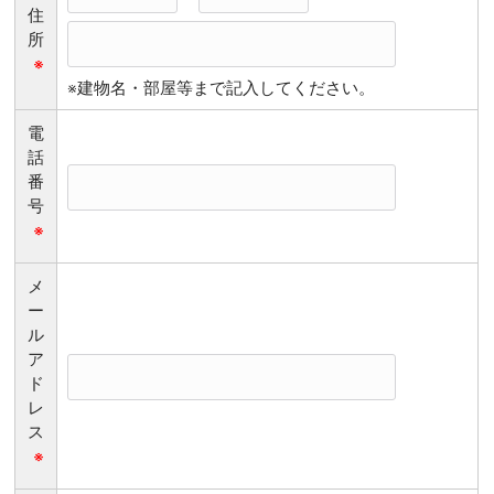
住
所
※
※建物名・部屋等まで記入してください。
電
話
番
号
※
メ
ー
ル
ア
ド
レ
ス
※