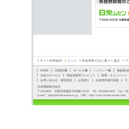
サイト利用規約
リンク
特定商取引法に基づく表記
プ
HOME
HF固定機
モービル機
ハンディー機
無線受信
当店のサービス
用途別使用プレビュー
新着・キャンペーン
お問い合わせ・資料請求
お見積り
会員用ID発行依頼
サ
日栄無線株式会社
〒556-0005 大阪市浪速区日本橋5-10-20 Tel：06-6634-5655 Fax：06-6
E-mail：
info@nichiei-musen.co.jp
URL：
http://www.nichiei-musen.com/