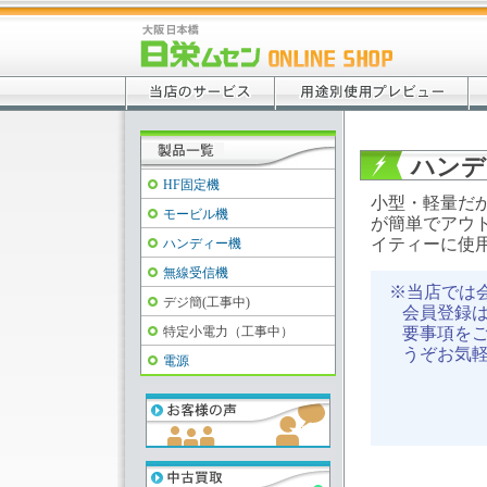
ハンデ
HF固定機
小型・軽量だ
モービル機
が簡単でアウ
イティーに使
ハンディー機
無線受信機
※当店では
デジ簡(工事中)
会員登録
特定小電力（工事中）
要事項をご
うぞお気
電源