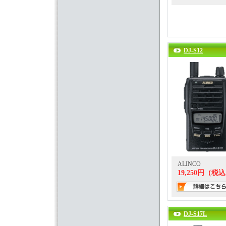
DJ-S12
ALINCO
19,250円（税
DJ-S17L