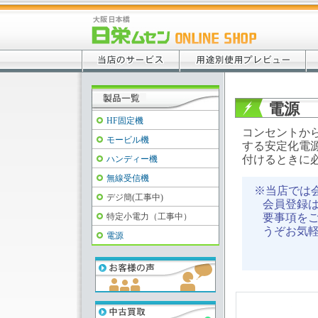
電源
HF固定機
コンセントから
モービル機
する安定化電源
付けるときに必
ハンディー機
無線受信機
※当店では
デジ簡(工事中)
会員登録
特定小電力（工事中）
要事項をご
うぞお気
電源