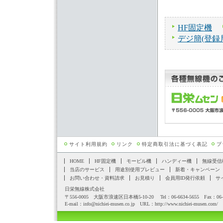
HF固定機
デジ簡(登録
サイト利用規約
リンク
特定商取引法に基づく表記
プ
HOME
HF固定機
モービル機
ハンディー機
無線受信
当店のサービス
用途別使用プレビュー
新着・キャンペーン
お問い合わせ・資料請求
お見積り
会員用ID発行依頼
サ
日栄無線株式会社
〒556-0005 大阪市浪速区日本橋5-10-20 Tel：06-6634-5655 Fax：06-6
E-mail：
info@nichiei-musen.co.jp
URL：
http://www.nichiei-musen.com/