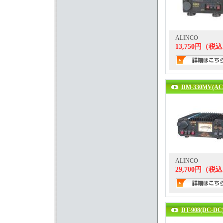
ALINCO
13,750円（税
DM-330MV(AC
ALINCO
29,700円（税
DT-908(DC-DC