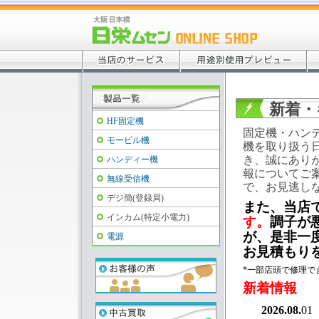
新着・
HF固定機
固定機・ハン
モービル機
機を取り扱う
き、誠にあり
ハンディー機
報についてご
無線受信機
で、お見逃し
デジ簡(登録局)
また、当店
インカム(特定小電力)
す。
調子が
が、是非一
電源
お見積もり
*一部店頭で修理で
新着情報
2026.08.
01